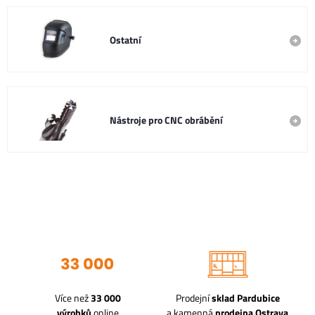
Ostatní
Nástroje pro CNC obrábění
Více než
33 000
Prodejní
sklad Pardubice
výrobků
online
a kamenná
prodejna Ostrava