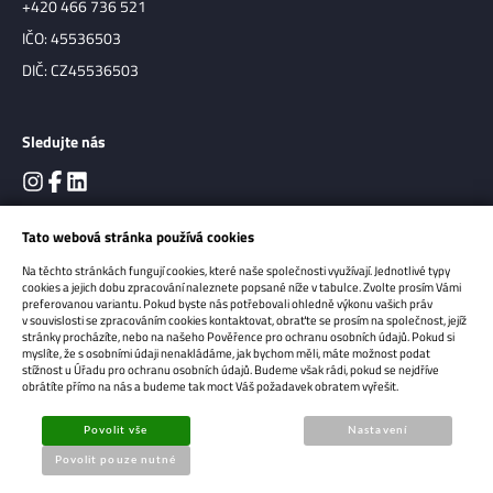
+420 466 736 521
IČO: 45536503
DIČ: CZ45536503
Sledujte nás
Tato webová stránka používá cookies
Na těchto stránkách fungují cookies, které naše společnosti využívají. Jednotlivé typy
cookies a jejich dobu zpracování naleznete popsané níže v tabulce. Zvolte prosím Vámi
preferovanou variantu. Pokud byste nás potřebovali ohledně výkonu vašich práv
v souvislosti se zpracováním cookies kontaktovat, obraťte se prosím na společnost, jejíž
stránky procházíte, nebo na našeho Pověřence pro ochranu osobních údajů. Pokud si
myslíte, že s osobními údaji nenakládáme, jak bychom měli, máte možnost podat
Copyright 2026
OPTIMA Precise s.r.o.
Všechna práva vyhrazena.
stížnost u Úřadu pro ochranu osobních údajů. Budeme však rádi, pokud se nejdříve
Sun-shop - tvorba eshopů
obrátíte přímo na nás a budeme tak moct Váš požadavek obratem vyřešit.
Povolit vše
Nastavení
Povolit pouze nutné