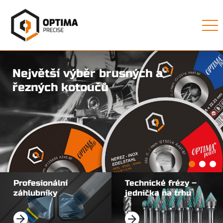
Největší výběr brusných a
řezných kotoučů
Profesionální
Technické frézy –
záhlubníky
jednička na trhu